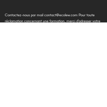
Contactez-nous par mail
contact@ecolew.com
Pour toute
réclamation concernant une formation, merci d'adresser votre
demande à direction@ecolew.com
© 2025 — École W, tous droits réservés. Établissement d'enseignement
supérieur technique privé situé à Paris (75).
UAI : 0755960W
Numéro de déclaration d'activité : 11755940275
École W est reconnue de niveau d'enseignement supérieur en contenu