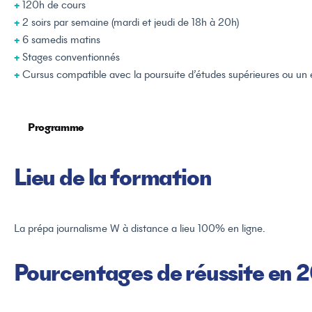
+
120h de cours
+
2 soirs par semaine (mardi et jeudi de 18h à 20h)
+
6 samedis matins
+
Stages conventionnés
+
Cursus compatible avec la poursuite d’études supérieures ou un
Programme
Lieu de la formation
Culture des médias
Décryptage de l’actualité
Culture générale
La prépa journalisme W à distance a lieu 100% en ligne.
Techniques d’écriture
Techniques et pratique du reportage
Pourcentages de réussite en 
Techniques d’interview
Masterclass thématiques animées par des journalistes