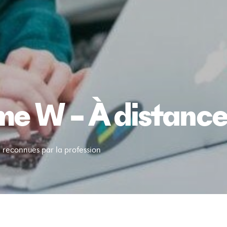
me W – À distanc
 reconnues par la profession