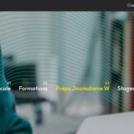
Can
École
Formations
Prépa Journalisme W
Stage