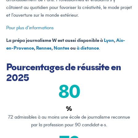
Techniques d’interview
côtoient au quotidien pour favoriser la créativité, le mode projet
Masterclass thématiques animées par des
et l’ouverture sur le monde extérieur.
journalistes
Pour plus d’informations
Coachings individuels
Accompagnement pour les épreuves d’admission
La prépa journalisme W est aussi disponible à
Lyon
,
Aix-
en-Provence
,
Rennes
,
Nantes
ou
à distance
.
Pourcentages de réussite en
2025
80
%
72 admissibles à au moins une école de journalisme reconnue
par la profession pour 90 candidat·e·s.