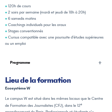
+
120h de cours
+
2 soirs par semaine (mardi et jeudi de 18h à 20h)
+
6 samedis matins
+
Coachings individuels pour les oraux
+
Stages conventionnés
+
Cursus compatible avec une poursuite d’études supérieures
ou un emploi
Programme
Lieu de la formation
Culture des médias
Décryptage de l’actualité
Ecosystème W
Culture générale
Le campus W est situé dans les mêmes locaux que le Centre
Techniques d’écriture
e
de Formation des Journalistes (CFJ), dans le 12
Techniques et pratique du reportage
arrondissement de Paris. Professionnels et étudiants s’y