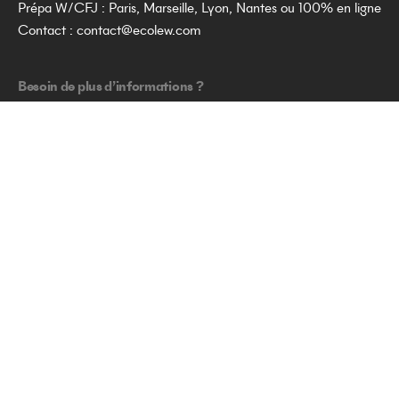
Prépa W/CFJ : Paris, Marseille, Lyon, Nantes ou 100% en ligne
Contact :
contact@ecolew.com
Besoin de plus d’informations ?
Contactez-nous par mail
contact@ecolew.com
Pour toute
réclamation concernant une formation, merci d'adresser votre
demande à direction@ecolew.com
© 2025 — École W, tous droits réservés. Établissement d'enseignement
supérieur technique privé situé à Paris (75).