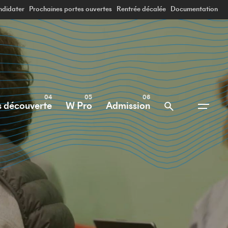
didater
Prochaines portes ouvertes
Rentrée décalée
Documentation
s découverte
W Pro
Admission