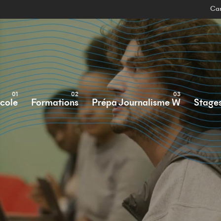
Can
École
Formations
Prépa Journalisme W
Stage