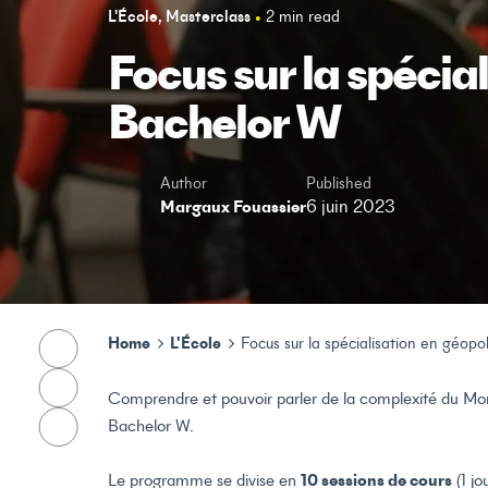
L'École
Masterclass
2 min read
Focus sur la spécia
Bachelor W
Author
Published
Margaux Fouassier
6 juin 2023
Home
L'École
Focus sur la spécialisation en géop
Comprendre et pouvoir parler de la complexité du Monde 
Bachelor W.
Le programme se divise en
10 sessions de cours
(1 j